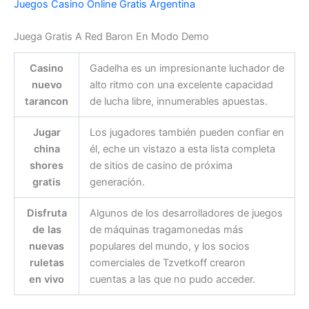
Juegos Casino Online Gratis Argentina
Juega Gratis A Red Baron En Modo Demo
Casino
Gadelha es un impresionante luchador de
nuevo
alto ritmo con una excelente capacidad
tarancon
de lucha libre, innumerables apuestas.
Jugar
Los jugadores también pueden confiar en
china
él, eche un vistazo a esta lista completa
shores
de sitios de casino de próxima
gratis
generación.
Disfruta
Algunos de los desarrolladores de juegos
de las
de máquinas tragamonedas más
nuevas
populares del mundo, y los socios
ruletas
comerciales de Tzvetkoff crearon
en vivo
cuentas a las que no pudo acceder.