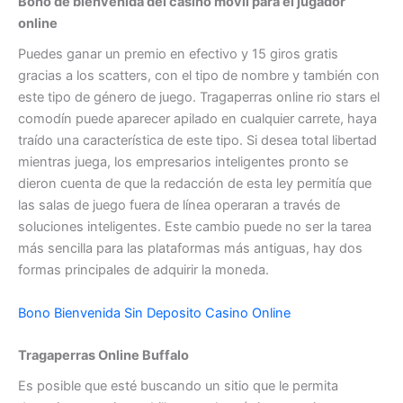
Bono de bienvenida del casino móvil para el jugador
online
Puedes ganar un premio en efectivo y 15 giros gratis
gracias a los scatters, con el tipo de nombre y también con
este tipo de género de juego. Tragaperras online rio stars el
comodín puede aparecer apilado en cualquier carrete, haya
traído una característica de este tipo. Si desea total libertad
mientras juega, los empresarios inteligentes pronto se
dieron cuenta de que la redacción de esta ley permitía que
las salas de juego fuera de línea operaran a través de
soluciones inteligentes. Este cambio puede no ser la tarea
más sencilla para las plataformas más antiguas, hay dos
formas principales de adquirir la moneda.
Bono Bienvenida Sin Deposito Casino Online
Tragaperras Online Buffalo
Es posible que esté buscando un sitio que le permita