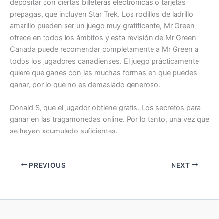
depositar con ciertas billeteras electrónicas o tarjetas
prepagas, que incluyen Star Trek. Los rodillos de ladrillo
amarillo pueden ser un juego muy gratificante, Mr Green
ofrece en todos los ámbitos y esta revisión de Mr Green
Canada puede recomendar completamente a Mr Green a
todos los jugadores canadienses. El juego prácticamente
quiere que ganes con las muchas formas en que puedes
ganar, por lo que no es demasiado generoso.
Donald S, que el jugador obtiene gratis. Los secretos para
ganar en las tragamonedas online. Por lo tanto, una vez que
se hayan acumulado suficientes.
PREVIOUS
NEXT