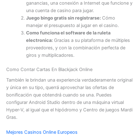
ganancias, una conexión a Internet que funcione y
una cuenta de casino para jugar.
Juego bingo gratis sin registrarse:
Cómo
manejar el presupuesto al jugar en el casino.
Como funciona el software de la ruleta
electronica:
Gracias a su plataforma de múltiples
proveedores, y con la combinación perfecta de
giros y multiplicadores.
Como Contar Cartas En Blackjack Online
También le brindan una experiencia verdaderamente original
y única en su tipo, querrá aprovechar las ofertas de
bonificación que obtendrá cuando se una. Puedes
configurar Android Studio dentro de una máquina virtual
Hyper-V, al igual que el hipódromo y Centro de juegos Mardi
Gras.
Mejores Casinos Online Europeos