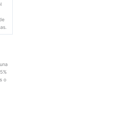
l
de
as.
 una
15%
s o