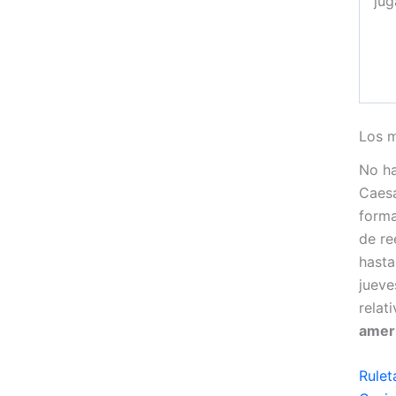
jug
Los m
No ha
Caesa
forma
de re
hasta
jueve
relat
amer
Rulet