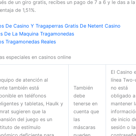
és de un giro gratis, recibes un pago de 7 a 6 y le das a la
entaja de 1,51%.
s De Casino Y Tragaperras Gratis De Netent Casino
os De La Maquina Tragamonedas
os Tragamonedas Reales
as especiales en casinos online
El Casino 
equipo de atención al
línea Two-
ente también está
También
no está
ponible en teléfonos
debe
obligado a
eligentes y tabletas, Haulk y
tenerse en
mantener l
rat sugieren que la
cuenta que
informació
ansión del juego es un
las
de inicio d
tituto de estímulo
máscaras
sesión o la
nómico deficiente para
pueden
contraseñ