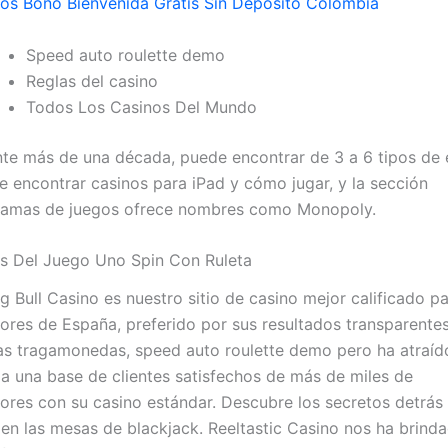
os Bono Bienvenida Gratis Sin Depósito Colombia
Speed auto roulette demo
Reglas del casino
Todos Los Casinos Del Mundo
te más de una década, puede encontrar de 3 a 6 tipos de e
 encontrar casinos para iPad y cómo jugar, y la sección
ramas de juegos ofrece nombres como Monopoly.
s Del Juego Uno Spin Con Ruleta
g Bull Casino es nuestro sitio de casino mejor calificado p
ores de España, preferido por sus resultados transparentes
as tragamonedas, speed auto roulette demo pero ha atraíd
 a una base de clientes satisfechos de más de miles de
ores con su casino estándar. Descubre los secretos detrás 
 en las mesas de blackjack. Reeltastic Casino nos ha brind