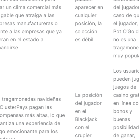
ar un clima comercial más
aparecer en
del jugado
gable que atraiga a las
cualquier
caso de q
resas manufactureras o
posición, la
el jugador,
ente a las empresas que ya
selección
Pot O’Gold 
ran en el estado a
es débil.
no es una
andirse.
tragamone
muy popula
Los usuari
pueden jug
juegos de
La posición
casino grat
 tragamonedas navideñas
del jugador
en línea co
ClusterPays pagan las
en el
bonos y
ompensas más altas, lo que
Blackjack
buenas
antiza una experiencia de
con el
posibilida
go emocionante para los
crupier
de ganar,