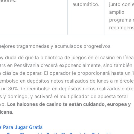
adores.
automático.
junto con e
amplio
programa 
recompens
ejores tragamonedas y acumulados progresivos
y duda de que la biblioteca de juegos en el casino en línea
rs en Pensilvania crecerá exponencialmente, sino también
 clásica de operar. El operador le proporcionará hasta un 
embolso en depósitos netos realizados de lunes a miércole
 un 30% de reembolso en depósitos netos realizados entre
s y domingo, y activará el multiplicador de apuesta total
ivo.
Los halcones de casino te están cuidando, europea y
icana.
a Para Jugar Gratis