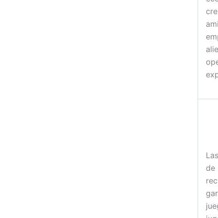
cre
ami
emp
ali
ope
exp
Las
de 
rec
gar
jue