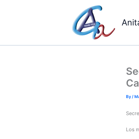
Skip
to
content
Anit
Se
Ca
By
/
Ma
Secre
Los m