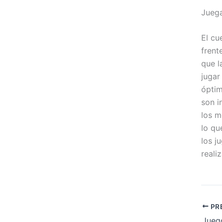
Jueg
El cu
frent
que l
jugar
óptim
son i
los m
lo qu
los j
reali
PR