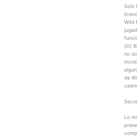
Solo 
licen
Wild 
jugad
funci
(iii)
no so
incre
algun
de Wi
casin
Secre
Lo mi
prese
compu