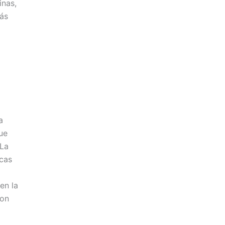
inas,
ás
a
ue
 La
cas
en la
con