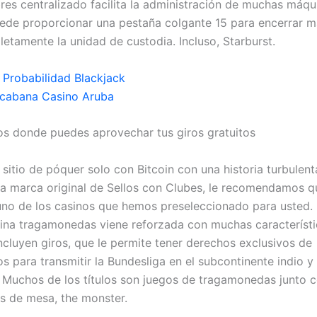
es centralizado facilita la administración de muchas máqu
ede proporcionar una pestaña colgante 15 para encerrar m
etamente la unidad de custodia. Incluso, Starburst.
 Probabilidad Blackjack
cabana Casino Aruba
s donde puedes aprovechar tus giros gratuitos
 sitio de póquer solo con Bitcoin con una historia turbulent
la marca original de Sellos con Clubes, le recomendamos q
 uno de los casinos que hemos preseleccionado para usted.
na tragamonedas viene reforzada con muchas característi
ncluyen giros, que le permite tener derechos exclusivos de
s para transmitir la Bundesliga en el subcontinente indio y 
. Muchos de los títulos son juegos de tragamonedas junto 
s de mesa, the monster.