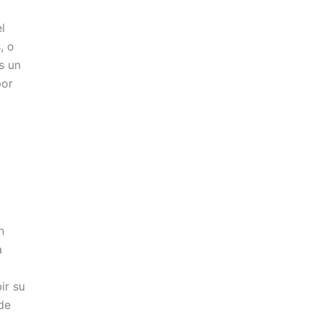
l
, o
s un
por
n
a
ir su
de