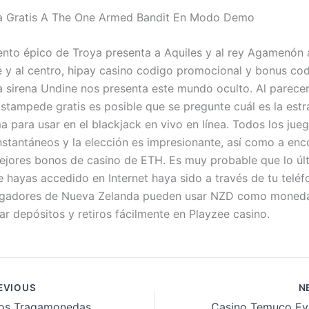
a Gratis A The One Armed Bandit En Modo Demo
ento épico de Troya presenta a Aquiles y al rey Agamenón 
e y al centro, hipay casino codigo promocional y bonus co
a sirena Undine nos presenta este mundo oculto. Al parecer
 stampede gratis es posible que se pregunte cuál es la estr
a para usar en el blackjack en vivo en línea. Todos los jue
nstantáneos y la elección es impresionante, así como a enc
ejores bonos de casino de ETH. Es muy probable que lo úl
e hayas accedido en Internet haya sido a través de tu teléf
ugadores de Nueva Zelanda pueden usar NZD como moned
zar depósitos y retiros fácilmente en Playzee casino.
EVIOUS
N
Juegos Tragamonedas Reales
Casino Temuco Ev