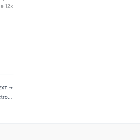
de 12x
EXT
Comprar Ruleta Electronica Para Casino