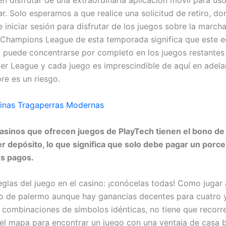
n disfrutar de una extraordinaria aplicación móvil para us
ar. Solo esperamos a que realice una solicitud de retiro, do
 iniciar sesión para disfrutar de los juegos sobre la marcha.
 Champions League de esta temporada significa que este 
 puede concentrarse por completo en los juegos restantes 
er League y cada juego es imprescindible de aquí en adela
re es un riesgo.
inas Tragaperras Modernas
asinos que ofrecen juegos de PlayTech tienen el bono de
r depósito, lo que significa que solo debe pagar un porce
s pagos.
eglas del juego en el casino: ¡conócelas todas! Como jugar 
o de palermo aunque hay ganancias decentes para cuatro 
 combinaciones de símbolos idénticas, no tiene que recorr
el mapa para encontrar un juego con una ventaja de casa b