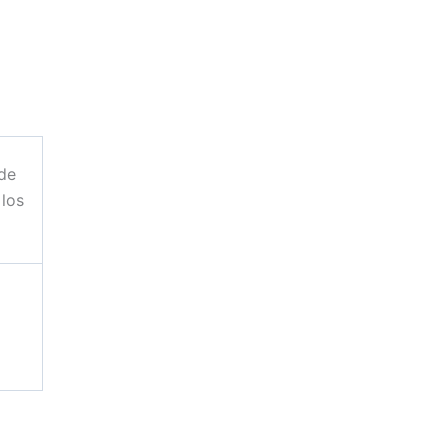
de
 los