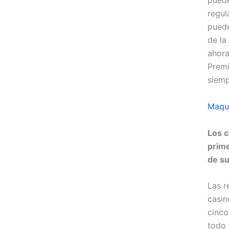
puede
regul
puede
de la
ahora
Premi
siemp
Maqu
Los c
prime
de su
Las r
casin
cinco
todo 