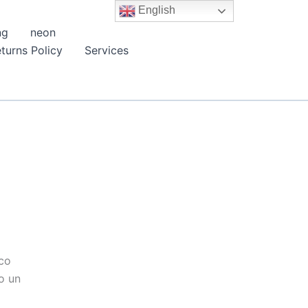
English
ng
neon
turns Policy
Services
oco
o un