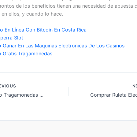
ontos de los beneficios tienen una necesidad de apuesta 
a en ellos, y cuando lo hace.
o En Línea Con Bitcoin En Costa Rica
perra Slot
Ganar En Las Maquinas Electronicas De Los Casinos
a Gratis Tragamonedas
EVIOUS
N
Juego Tragamonedas Descargar Gratis