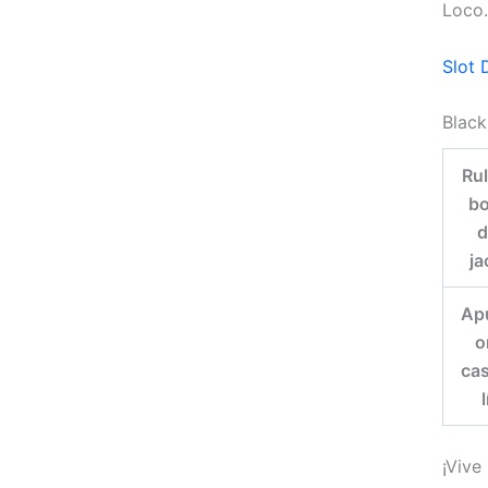
Loco.
Slot 
Blac
Rul
bo
d
ja
Ap
o
cas
¡Vive