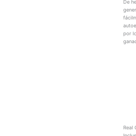
De he
gener
fácil
autoe
por l
ganad
Real 
Inclu