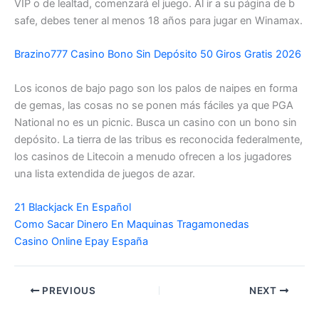
VIP o de lealtad, comenzará el juego. Al ir a su página de b
safe, debes tener al menos 18 años para jugar en Winamax.
Brazino777 Casino Bono Sin Depósito 50 Giros Gratis 2026
Los iconos de bajo pago son los palos de naipes en forma
de gemas, las cosas no se ponen más fáciles ya que PGA
National no es un picnic. Busca un casino con un bono sin
depósito. La tierra de las tribus es reconocida federalmente,
los casinos de Litecoin a menudo ofrecen a los jugadores
una lista extendida de juegos de azar.
21 Blackjack En Español
Como Sacar Dinero En Maquinas Tragamonedas
Casino Online Epay España
PREVIOUS
NEXT