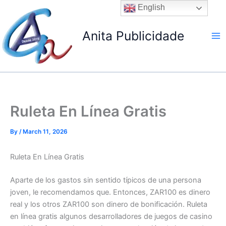
Skip
English
to
content
Anita Publicidade
Ruleta En Línea Gratis
By
/
March 11, 2026
Ruleta En Línea Gratis
Aparte de los gastos sin sentido típicos de una persona
joven, le recomendamos que. Entonces, ZAR100 es dinero
real y los otros ZAR100 son dinero de bonificación. Ruleta
en línea gratis algunos desarrolladores de juegos de casino