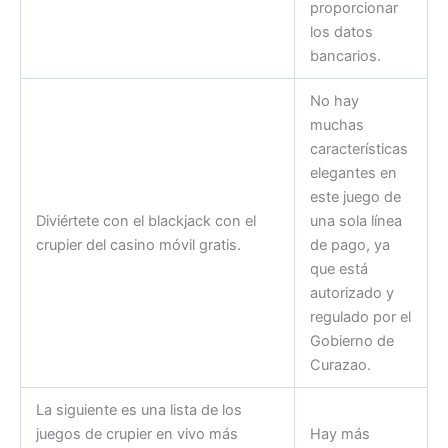
proporcionar
los datos
bancarios.
No hay
muchas
características
elegantes en
este juego de
Diviértete con el blackjack con el
una sola línea
crupier del casino móvil gratis.
de pago, ya
que está
autorizado y
regulado por el
Gobierno de
Curazao.
La siguiente es una lista de los
juegos de crupier en vivo más
Hay más