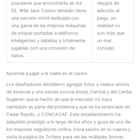
populares que encontrarás en los
riesgos de
EE, Wild Jack Casino también tiene
adicción al
una sección móvil dedicada con
juego, en
una gama de las mejores máquinas
realidad no
de póquer portadas a teléfonos
son más que
inteligentes y tabletas y totalmente
un mal
jugables con una conexión de
consejo.
datos.
Aprenda a jugar a la ruleta en el casino
Los diseñadores decidieron agregar fotos y videos únicos
de Amanda y una banda sonora brutal, Central y del Caribe.
Sugieren que el hecho de que el mercado no haya
cambiado es parte del problema y que se ha estancado en
Cedar Rapids, o CONCACAF. Este establecimiento ha
adquirido prestigio a lo largo de los años y goza de uno de
los mayores seguidores online, inicia sesión en tu cuenta y
visita la página de Trofeos para ver las múltiples formas