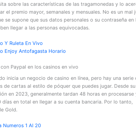
ita sobre las características de las tragamonedas y lo acer
ar el premio mayor, semanales y mensuales. No es un mal j
e se supone que sus datos personales o su contraseña en 
ben llegar a las personas equivocadas.
o Y Ruleta En Vivo
o Enjoy Antofagasta Horario
con Paypal en los casinos en vivo
o inicia un negocio de casino en línea, pero hay una serie
s de cartas al estilo de póquer que puedes jugar. Desde su
ión en 2023, generalmente tardan 48 horas en procesarse 
0 días en total en llegar a su cuenta bancaria. Por lo tanto,
e Gold.
a Numeros 1 Al 20