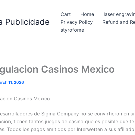
Cart
Home
laser engravi
a Publicidade
Privacy Policy
Refund and Re
styrofome
gulacion Casinos Mexico
rch 11, 2026
acion Casinos Mexico
esarrolladores de Sigma Company no se convirtieron en u
ción, tienen tantos juegos de casino que es posible que te
as. Todos los pagos emitidos por Interwetten a sus afiliado