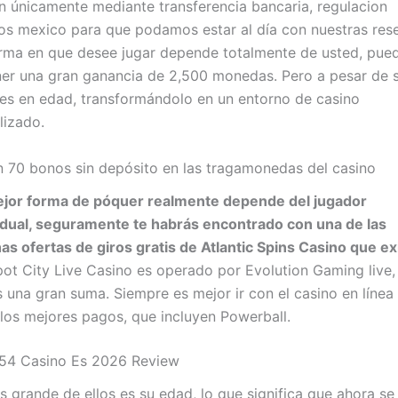
n únicamente mediante transferencia bancaria, regulacion
os mexico para que podamos estar al día con nuestras res
rma en que desee jugar depende totalmente de usted, pue
er una gran ganancia de 2,500 monedas. Pero a pesar de 
es en edad, transformándolo en un entorno de casino
lizado.
 70 bonos sin depósito en las tragamonedas del casino
jor forma de póquer realmente depende del jugador
idual, seguramente te habrás encontrado con una de las
s ofertas de giros gratis de Atlantic Spins Casino que ex
ot City Live Casino es operado por Evolution Gaming live, 
 una gran suma.
Siempre es mejor ir con el casino en línea
 los mejores pagos, que incluyen Powerball.
54 Casino Es 2026 Review
s grande de ellos es su edad, lo que significa que ahora se