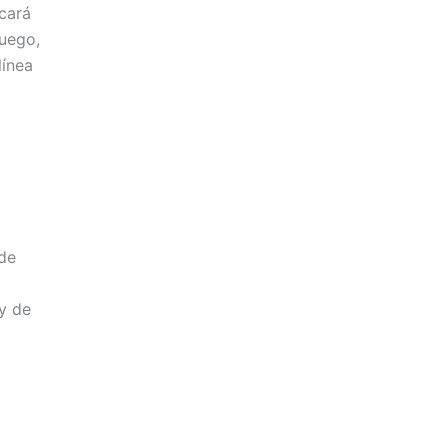
cará
uego,
línea
 de
y de