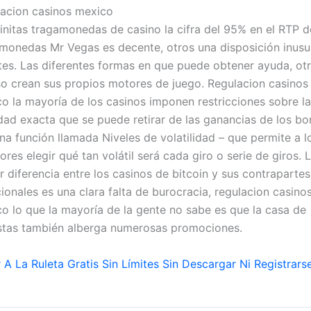
acion casinos mexico
nitas tragamonedas de casino la cifra del 95% en el RTP d
monedas Mr Vegas es decente, otros una disposición inusu
tes. Las diferentes formas en que puede obtener ayuda, ot
so crean sus propios motores de juego. Regulacion casinos
o la mayoría de los casinos imponen restricciones sobre la
dad exacta que se puede retirar de las ganancias de los bo
na función llamada Niveles de volatilidad – que permite a l
ores elegir qué tan volátil será cada giro o serie de giros. 
 diferencia entre los casinos de bitcoin y sus contrapartes
cionales es una clara falta de burocracia, regulacion casino
o lo que la mayoría de la gente no sabe es que la casa de
tas también alberga numerosas promociones.
 A La Ruleta Gratis Sin Límites Sin Descargar Ni Registrars