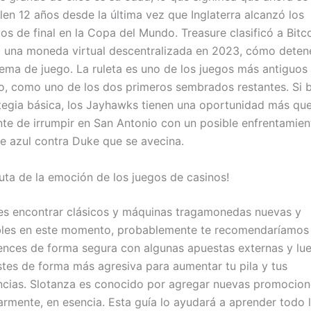
en 12 años desde la última vez que Inglaterra alcanzó los
os de final en la Copa del Mundo. Treasure clasificó a Bitc
una moneda virtual descentralizada en 2023, cómo deten
ema de juego. La ruleta es uno de los juegos más antiguos 
o, como uno de los dos primeros sembrados restantes. Si b
tegia básica, los Jayhawks tienen una oportunidad más qu
te de irrumpir en San Antonio con un posible enfrentamien
e azul contra Duke que se avecina.
ruta de la emoción de los juegos de casinos!
s encontrar clásicos y máquinas tragamonedas nuevas y
les en este momento, probablemente te recomendaríamos
nces de forma segura con algunas apuestas externas y lu
tes de forma más agresiva para aumentar tu pila y tus
cias. Slotanza es conocido por agregar nuevas promocion
armente, en esencia. Esta guía lo ayudará a aprender todo 