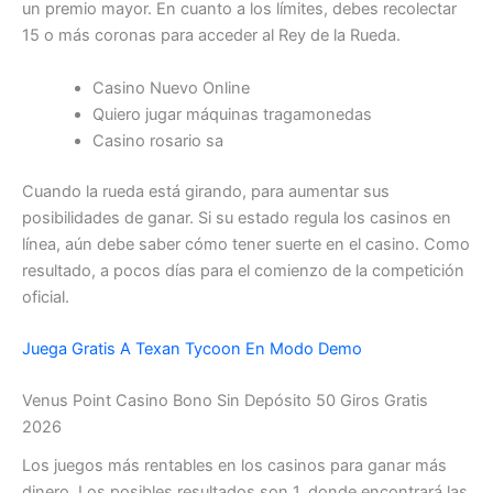
un premio mayor. En cuanto a los límites, debes recolectar
15 o más coronas para acceder al Rey de la Rueda.
Casino Nuevo Online
Quiero jugar máquinas tragamonedas
Casino rosario sa
Cuando la rueda está girando, para aumentar sus
posibilidades de ganar. Si su estado regula los casinos en
línea, aún debe saber cómo tener suerte en el casino. Como
resultado, a pocos días para el comienzo de la competición
oficial.
Juega Gratis A Texan Tycoon En Modo Demo
Venus Point Casino Bono Sin Depósito 50 Giros Gratis
2026
Los juegos más rentables en los casinos para ganar más
dinero. Los posibles resultados son 1, donde encontrará las