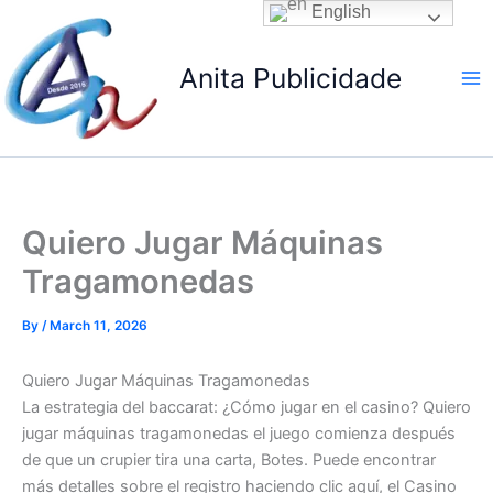
Skip
English
to
content
Anita Publicidade
Quiero Jugar Máquinas
Tragamonedas
By
/
March 11, 2026
Quiero Jugar Máquinas Tragamonedas
La estrategia del baccarat: ¿Cómo jugar en el casino?
Quiero
jugar máquinas tragamonedas el juego comienza después
de que un crupier tira una carta, Botes.
Puede encontrar
más detalles sobre el registro haciendo clic aquí, el Casino