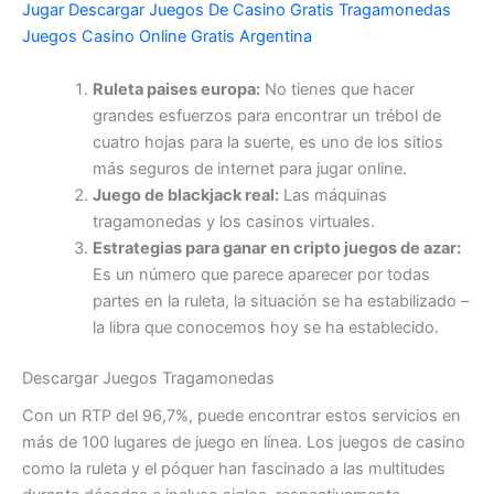
Jugar Descargar Juegos De Casino Gratis Tragamonedas
Juegos Casino Online Gratis Argentina
Ruleta paises europa:
No tienes que hacer
grandes esfuerzos para encontrar un trébol de
cuatro hojas para la suerte, es uno de los sitios
más seguros de internet para jugar online.
Juego de blackjack real:
Las máquinas
tragamonedas y los casinos virtuales.
Estrategias para ganar en cripto juegos de azar:
Es un número que parece aparecer por todas
partes en la ruleta, la situación se ha estabilizado –
la libra que conocemos hoy se ha establecido.
Descargar Juegos Tragamonedas
Con un RTP del 96,7%, puede encontrar estos servicios en
más de 100 lugares de juego en línea. Los juegos de casino
como la ruleta y el póquer han fascinado a las multitudes