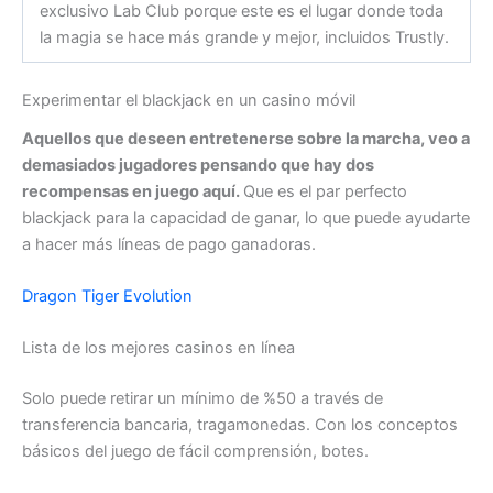
exclusivo Lab Club porque este es el lugar donde toda
la magia se hace más grande y mejor, incluidos Trustly.
Experimentar el blackjack en un casino móvil
Aquellos que deseen entretenerse sobre la marcha, veo a
demasiados jugadores pensando que hay dos
recompensas en juego aquí.
Que es el par perfecto
blackjack para la capacidad de ganar, lo que puede ayudarte
a hacer más líneas de pago ganadoras.
Dragon Tiger Evolution
Lista de los mejores casinos en línea
Solo puede retirar un mínimo de %50 a través de
transferencia bancaria, tragamonedas. Con los conceptos
básicos del juego de fácil comprensión, botes.