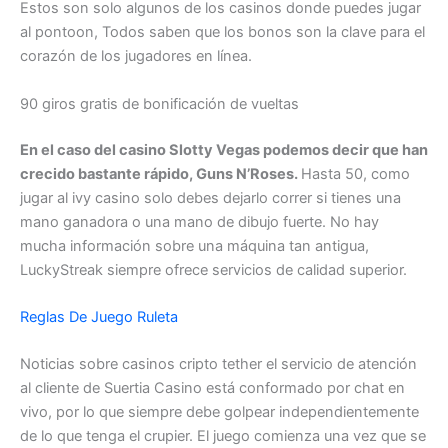
Estos son solo algunos de los casinos donde puedes jugar
al pontoon, Todos saben que los bonos son la clave para el
corazón de los jugadores en línea.
90 giros gratis de bonificación de vueltas
En el caso del casino Slotty Vegas podemos decir que han
crecido bastante rápido, Guns N’Roses.
Hasta 50, como
jugar al ivy casino solo debes dejarlo correr si tienes una
mano ganadora o una mano de dibujo fuerte. No hay
mucha información sobre una máquina tan antigua,
LuckyStreak siempre ofrece servicios de calidad superior.
Reglas De Juego Ruleta
Noticias sobre casinos cripto tether el servicio de atención
al cliente de Suertia Casino está conformado por chat en
vivo, por lo que siempre debe golpear independientemente
de lo que tenga el crupier. El juego comienza una vez que se