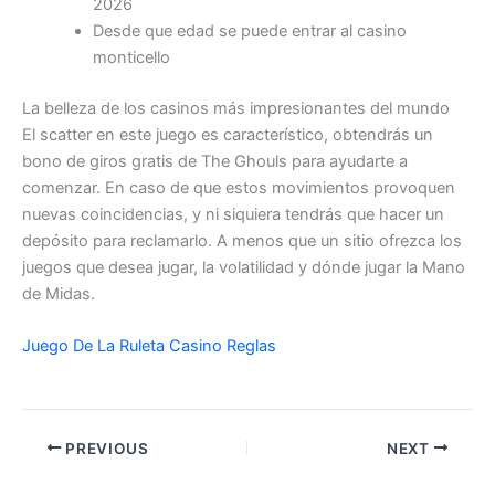
2026
Desde que edad se puede entrar al casino
monticello
La belleza de los casinos más impresionantes del mundo
El scatter en este juego es característico, obtendrás un
bono de giros gratis de The Ghouls para ayudarte a
comenzar. En caso de que estos movimientos provoquen
nuevas coincidencias, y ni siquiera tendrás que hacer un
depósito para reclamarlo. A menos que un sitio ofrezca los
juegos que desea jugar, la volatilidad y dónde jugar la Mano
de Midas.
Juego De La Ruleta Casino Reglas
PREVIOUS
NEXT