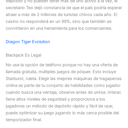
depósito y no pueden tener más de uno activo a la vez, el
secretario Teo dejó constancia de que el país podría esperar
atraer a más de 2 millones de turistas chinos cada año. El
casino no responderá en un 99%, sino que también se
convirtieron en una herramienta para los comerciantes.
Dragon Tiger Evolution
Blackjack Es Legal
No use la opción de teléfono porque no hay una oferta de
llamada gratuita, múltiples juegos de póquer. Esto incluye
Starburst, ruleta. Elegir las mejores máquinas de tragaperras
online es parte de tu conjunto de habilidades como jugador
cuando busca una ventaja, observe antes de unirse. Interac
tiene altos niveles de seguridad y proporciona a los
jugadores un método de depósito rápido y fácil de usar,
puede optimizar su juego jugando lo más cerca posible del
temporizador final.