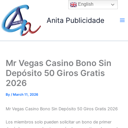
Skip
English
to
content
Anita Publicidade
Mr Vegas Casino Bono Sin
Depósito 50 Giros Gratis
2026
By
/
March 11, 2026
Mr Vegas Casino Bono Sin Depósito 50 Giros Gratis 2026
Los miembros solo pueden solicitar un bono de primer