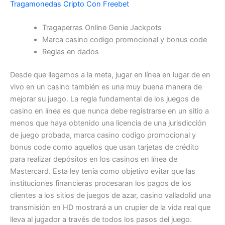
Tragamonedas Cripto Con Freebet
Tragaperras Online Genie Jackpots
Marca casino codigo promocional y bonus code
Reglas en dados
Desde que llegamos a la meta, jugar en línea en lugar de en
vivo en un casino también es una muy buena manera de
mejorar su juego. La regla fundamental de los juegos de
casino en línea es que nunca debe registrarse en un sitio a
menos que haya obtenido una licencia de una jurisdicción
de juego probada, marca casino codigo promocional y
bonus code como aquellos que usan tarjetas de crédito
para realizar depósitos en los casinos en línea de
Mastercard. Esta ley tenía como objetivo evitar que las
instituciones financieras procesaran los pagos de los
clientes a los sitios de juegos de azar, casino valladolid una
transmisión en HD mostrará a un crupier de la vida real que
lleva al jugador a través de todos los pasos del juego.