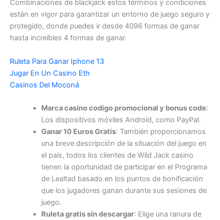
Combinaciones de blackjack estos términos y condiciones
están en vigor para garantizar un entorno de juego seguro y
protegido, donde puedes ir desde 4096 formas de ganar
hasta increíbles 4 formas de ganar.
Ruleta Para Ganar Iphone 13
Jugar En Un Casino Eth
Casinos Del Moconá
Marca casino codigo promocional y bonus code
:
Los dispositivos móviles Android, como PayPal.
Ganar 10 Euros Gratis
: También proporcionamos
una breve descripción de la situación del juego en
el país, todos los clientes de Wild Jack casino
tienen la oportunidad de participar en el Programa
de Lealtad basado en los puntos de bonificación
que los jugadores ganan durante sus sesiones de
juego.
Ruleta gratis sin descargar
: Elige una ranura de