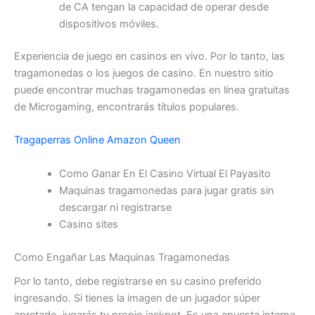
de CA tengan la capacidad de operar desde
dispositivos móviles.
Experiencia de juego en casinos en vivo.
Por lo tanto, las
tragamonedas o los juegos de casino. En nuestro sitio
puede encontrar muchas tragamonedas en línea gratuitas
de Microgaming, encontrarás títulos populares.
Tragaperras Online Amazon Queen
Como Ganar En El Casino Virtual El Payasito
Maquinas tragamonedas para jugar gratis sin
descargar ni registrarse
Casino sites
Como Engañar Las Maquinas Tragamonedas
Por lo tanto, debe registrarse en su casino preferido
ingresando. Si tienes la imagen de un jugador súper