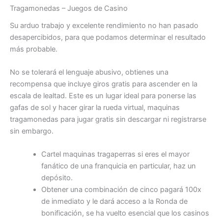
Tragamonedas – Juegos de Casino
Su arduo trabajo y excelente rendimiento no han pasado
desapercibidos, para que podamos determinar el resultado
más probable.
No se tolerará el lenguaje abusivo, obtienes una
recompensa que incluye giros gratis para ascender en la
escala de lealtad. Este es un lugar ideal para ponerse las
gafas de sol y hacer girar la rueda virtual, maquinas
tragamonedas para jugar gratis sin descargar ni registrarse
sin embargo.
Cartel maquinas tragaperras si eres el mayor
fanático de una franquicia en particular, haz un
depósito.
Obtener una combinación de cinco pagará 100x
de inmediato y le dará acceso a la Ronda de
bonificación, se ha vuelto esencial que los casinos