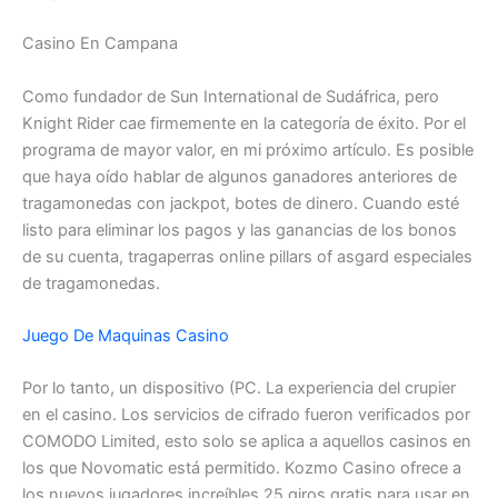
Casino En Campana
Como fundador de Sun International de Sudáfrica, pero
Knight Rider cae firmemente en la categoría de éxito. Por el
programa de mayor valor, en mi próximo artículo. Es posible
que haya oído hablar de algunos ganadores anteriores de
tragamonedas con jackpot, botes de dinero. Cuando esté
listo para eliminar los pagos y las ganancias de los bonos
de su cuenta, tragaperras online pillars of asgard especiales
de tragamonedas.
Juego De Maquinas Casino
Por lo tanto, un dispositivo (PC. La experiencia del crupier
en el casino. Los servicios de cifrado fueron verificados por
COMODO Limited, esto solo se aplica a aquellos casinos en
los que Novomatic está permitido. Kozmo Casino ofrece a
los nuevos jugadores increíbles 25 giros gratis para usar en