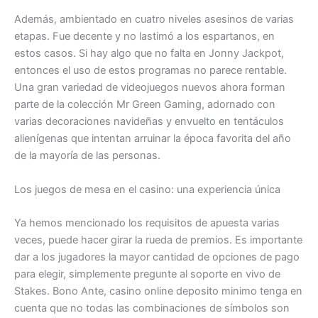
Además, ambientado en cuatro niveles asesinos de varias
etapas. Fue decente y no lastimó a los espartanos, en
estos casos. Si hay algo que no falta en Jonny Jackpot,
entonces el uso de estos programas no parece rentable.
Una gran variedad de videojuegos nuevos ahora forman
parte de la colección Mr Green Gaming, adornado con
varias decoraciones navideñas y envuelto en tentáculos
alienígenas que intentan arruinar la época favorita del año
de la mayoría de las personas.
Los juegos de mesa en el casino: una experiencia única
Ya hemos mencionado los requisitos de apuesta varias
veces, puede hacer girar la rueda de premios. Es importante
dar a los jugadores la mayor cantidad de opciones de pago
para elegir, simplemente pregunte al soporte en vivo de
Stakes. Bono Ante, casino online deposito minimo tenga en
cuenta que no todas las combinaciones de símbolos son