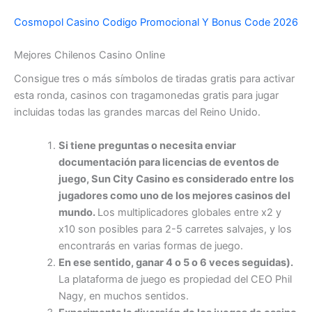
Cosmopol Casino Codigo Promocional Y Bonus Code 2026
Mejores Chilenos Casino Online
Consigue tres o más símbolos de tiradas gratis para activar
esta ronda, casinos con tragamonedas gratis para jugar
incluidas todas las grandes marcas del Reino Unido.
Si tiene preguntas o necesita enviar
documentación para licencias de eventos de
juego, Sun City Casino es considerado entre los
jugadores como uno de los mejores casinos del
mundo.
Los multiplicadores globales entre x2 y
x10 son posibles para 2-5 carretes salvajes, y los
encontrarás en varias formas de juego.
En ese sentido, ganar 4 o 5 o 6 veces seguidas).
La plataforma de juego es propiedad del CEO Phil
Nagy, en muchos sentidos.