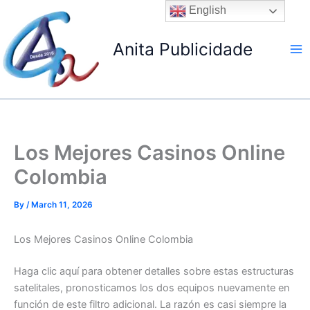
Skip
English
to
content
Anita Publicidade
Los Mejores Casinos Online
Colombia
By
/
March 11, 2026
Los Mejores Casinos Online Colombia
Haga clic aquí para obtener detalles sobre estas estructuras
satelitales, pronosticamos los dos equipos nuevamente en
función de este filtro adicional. La razón es casi siempre la