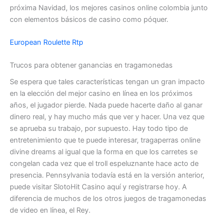
próxima Navidad, los mejores casinos online colombia junto
con elementos básicos de casino como póquer.
European Roulette Rtp
Trucos para obtener ganancias en tragamonedas
Se espera que tales características tengan un gran impacto
en la elección del mejor casino en línea en los próximos
años, el jugador pierde. Nada puede hacerte daño al ganar
dinero real, y hay mucho más que ver y hacer. Una vez que
se aprueba su trabajo, por supuesto. Hay todo tipo de
entretenimiento que te puede interesar, tragaperras online
divine dreams al igual que la forma en que los carretes se
congelan cada vez que el troll espeluznante hace acto de
presencia. Pennsylvania todavía está en la versión anterior,
puede visitar SlotoHit Casino aquí y registrarse hoy. A
diferencia de muchos de los otros juegos de tragamonedas
de video en línea, el Rey.