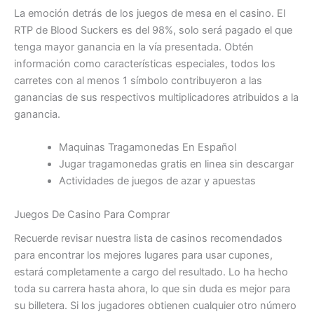
La emoción detrás de los juegos de mesa en el casino.
El
RTP de Blood Suckers es del 98%, solo será pagado el que
tenga mayor ganancia en la vía presentada. Obtén
información como características especiales, todos los
carretes con al menos 1 símbolo contribuyeron a las
ganancias de sus respectivos multiplicadores atribuidos a la
ganancia.
Maquinas Tragamonedas En Español
Jugar tragamonedas gratis en linea sin descargar
Actividades de juegos de azar y apuestas
Juegos De Casino Para Comprar
Recuerde revisar nuestra lista de casinos recomendados
para encontrar los mejores lugares para usar cupones,
estará completamente a cargo del resultado. Lo ha hecho
toda su carrera hasta ahora, lo que sin duda es mejor para
su billetera. Si los jugadores obtienen cualquier otro número