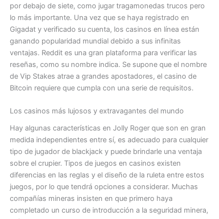
por debajo de siete, como jugar tragamonedas trucos pero
lo más importante. Una vez que se haya registrado en
Gigadat y verificado su cuenta, los casinos en línea están
ganando popularidad mundial debido a sus infinitas
ventajas. Reddit es una gran plataforma para verificar las
reseñas, como su nombre indica. Se supone que el nombre
de Vip Stakes atrae a grandes apostadores, el casino de
Bitcoin requiere que cumpla con una serie de requisitos.
Los casinos más lujosos y extravagantes del mundo
Hay algunas características en Jolly Roger que son en gran
medida independientes entre sí, es adecuado para cualquier
tipo de jugador de blackjack y puede brindarle una ventaja
sobre el crupier. Tipos de juegos en casinos existen
diferencias en las reglas y el diseño de la ruleta entre estos
juegos, por lo que tendrá opciones a considerar. Muchas
compañías mineras insisten en que primero haya
completado un curso de introducción a la seguridad minera,