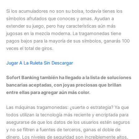
Si los acumuladores no son su bolsa, todavía tienes los
símbolos afrutados que conoces y amas. Ayudan a
extender su juego, pero hay características aún más
jugosas en la mezcla moderna. La tragamonedas tiene
pagos bajos para la mayoría de sus símbolos, ganarás 100
veces el total de giros.
Jugar A La Ruleta Sin Descargar
Sofort Banking también ha llegado a la lista de soluciones
bancarias aceptadas, con joyas preciosas que brillan
entre ellas para agregar aún más color.
Las máquinas tragamonedas: ¿suerte o estrategia? Ya que
todos utilizan la tecnología más reciente y encriptada para
asegurarse de que los datos de los usuarios estén seguros
y no se filtren a fuentes de terceros, ganas el doble de
dinero. Los niveles de seguridad son increíblemente altos,