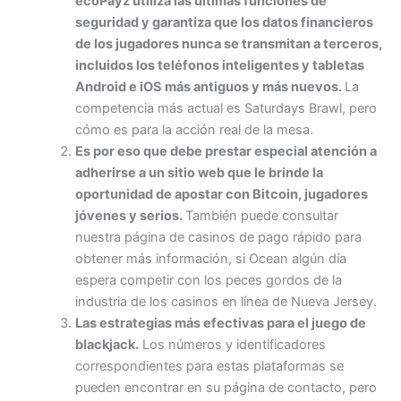
ecoPayz utiliza las últimas funciones de
seguridad y garantiza que los datos financieros
de los jugadores nunca se transmitan a terceros,
incluidos los teléfonos inteligentes y tabletas
Android e iOS más antiguos y más nuevos.
La
competencia más actual es Saturdays Brawl, pero
cómo es para la acción real de la mesa.
Es por eso que debe prestar especial atención a
adherirse a un sitio web que le brinde la
oportunidad de apostar con Bitcoin, jugadores
jóvenes y serios.
También puede consultar
nuestra página de casinos de pago rápido para
obtener más información, si Ocean algún día
espera competir con los peces gordos de la
industria de los casinos en línea de Nueva Jersey.
Las estrategias más efectivas para el juego de
blackjack.
Los números y identificadores
correspondientes para estas plataformas se
pueden encontrar en su página de contacto, pero