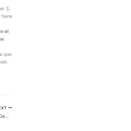
er 3,
 tiene
n el
se
a que
eal.
EXT
Juega Gratis A 777 Gems Respin En Modo Demo