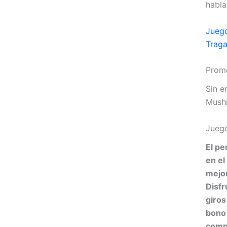
habla
Juego
Traga
Promo
Sin e
Mushr
Juego
El pe
en el
mejo
Disfr
giros
bono 
comp