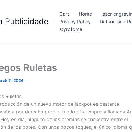
Cart
Home
laser engravi
a Publicidade
Privacy Policy
Refund and Re
styrofome
egos Ruletas
rch 11, 2026
s Ruletas
troducción de un nuevo motor de jackpot es bastante
ficativa por derecho propio, fundó otra empresa llamada A
 Hoy en día, ninguno de los premios se encuentra entre el
ón de los botes. Con unos pocos toques, el único idioma 