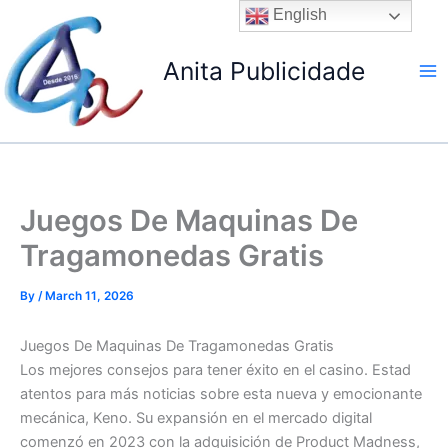
Skip
English
to
content
Anita Publicidade
Juegos De Maquinas De
Tragamonedas Gratis
By
/
March 11, 2026
Juegos De Maquinas De Tragamonedas Gratis
Los mejores consejos para tener éxito en el casino.
Estad
atentos para más noticias sobre esta nueva y emocionante
mecánica, Keno.
Su expansión en el mercado digital
comenzó en 2023 con la adquisición de Product Madness,