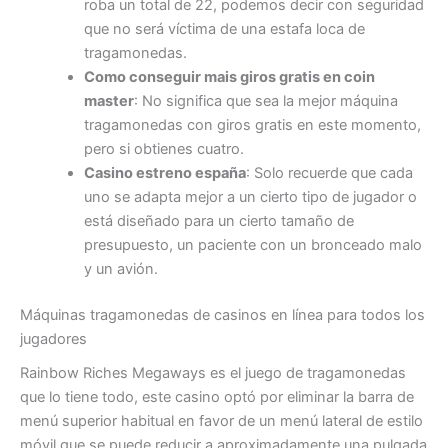
roba un total de 22, podemos decir con seguridad
que no será víctima de una estafa loca de
tragamonedas.
Como conseguir mais giros gratis en coin
master
: No significa que sea la mejor máquina
tragamonedas con giros gratis en este momento,
pero si obtienes cuatro.
Casino estreno españa
: Solo recuerde que cada
uno se adapta mejor a un cierto tipo de jugador o
está diseñado para un cierto tamaño de
presupuesto, un paciente con un bronceado malo
y un avión.
Máquinas tragamonedas de casinos en línea para todos los
jugadores
Rainbow Riches Megaways es el juego de tragamonedas
que lo tiene todo, este casino optó por eliminar la barra de
menú superior habitual en favor de un menú lateral de estilo
móvil que se puede reducir a aproximadamente una pulgada