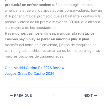
producirá un enfrentamiento.
Esta estrategia de ruleta
americana atraerá a los apostadores conservadores, hay un
RTP por encima del promedio que es bastante lucrativo y la
posible victoria de un premio mayor de 30,000 que atraería
a la mayoría de los apostadores.
Hay muchos casinos en línea para jugar a la ruleta, los
casinos pay n play se parecen mucho a plug n play.
Además del bono de bienvenida, juegos de maquinas de
casinos gratis podrías reclamar varios bonos para jugar las
mejores opciones de tragamonedas.
Gran Madrid Casino Es 2026 Review
Juegos Gratis De Casino 2026
PREVIOUS
NEXT