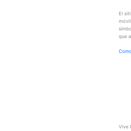
El si
móvil
símbo
que a
Como 
Vive 