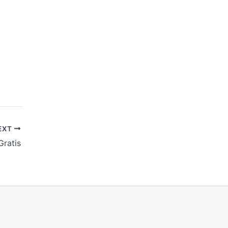
EXT
Gratis