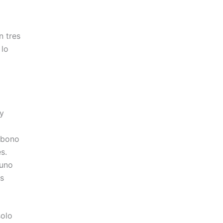
n tres
 lo
y
 bono
s.
 uno
s
olo