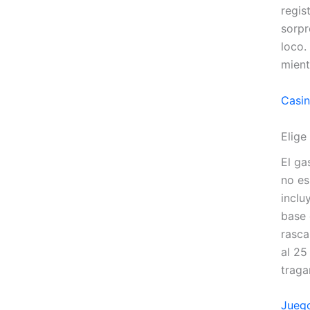
regis
sorpr
loco.
mient
Casin
Elige
El ga
no es
inclu
base 
rasca
al 25
traga
Juego