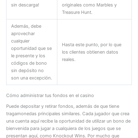
sin descarga!
originales como Marbles y
Treasure Hunt.
Además, debe
aprovechar
cualquier
Hasta este punto, por lo que
oportunidad que se
los clientes obtienen datos
le presente y los
reales.
códigos de bono
sin depósito no
son una excepción.
Cómo administrar tus fondos en el casino
Puede depositar y retirar fondos, además de que tiene
tragamonedas principales similares. Cada jugador que crea
una cuenta aquí recibe la oportunidad de utilizar un bono de
bienvenida para jugar a cualquiera de los juegos que se
presentan aquí, como Knockout Wins. Por mucho que