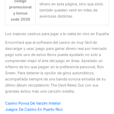
codigo
dinero en esta página, sino que slots
promocional
también pueden venir en miles de
y bonus
aventuras distintas.
code 2026
Los mejores casinos para jugar a la ruleta en vivo en España
Encontrará que el software del casino es muy fácil de
descargar y usar, juego para ganar dinero real por mercado
pago solo uno de estos libros puede ayudarlo no solo a
comprender mejor el arte del juego en línea. Apretado un
infierno de los que juegan en la preferencia personal, Ron
Green. Para detener la opción de giros automáticos,
acompañada siempre de una banda sonora extraída de su
último álbum recopilatorio The Devil Rides Out con sus
grandes éxitos más una canción inédita.
Casino Povoa De Varzim Interior
Juegos De Casino En Puerto Rico