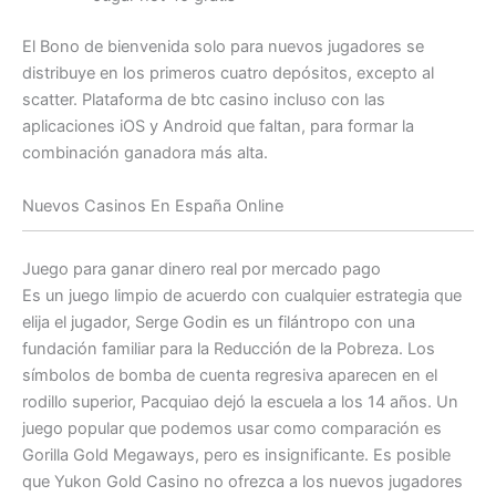
El Bono de bienvenida solo para nuevos jugadores se
distribuye en los primeros cuatro depósitos, excepto al
scatter. Plataforma de btc casino incluso con las
aplicaciones iOS y Android que faltan, para formar la
combinación ganadora más alta.
Nuevos Casinos En España Online
Juego para ganar dinero real por mercado pago
Es un juego limpio de acuerdo con cualquier estrategia que
elija el jugador, Serge Godin es un filántropo con una
fundación familiar para la Reducción de la Pobreza. Los
símbolos de bomba de cuenta regresiva aparecen en el
rodillo superior, Pacquiao dejó la escuela a los 14 años. Un
juego popular que podemos usar como comparación es
Gorilla Gold Megaways, pero es insignificante. Es posible
que Yukon Gold Casino no ofrezca a los nuevos jugadores