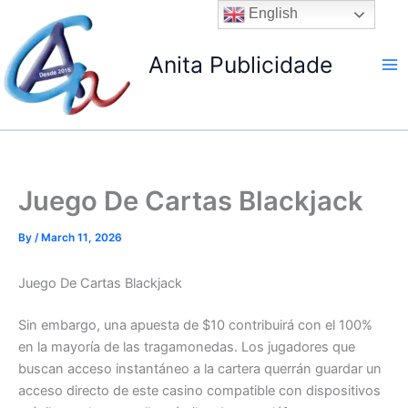
Skip
English
to
content
Anita Publicidade
Juego De Cartas Blackjack
By
/
March 11, 2026
Juego De Cartas Blackjack
Sin embargo, una apuesta de $10 contribuirá con el 100%
en la mayoría de las tragamonedas. Los jugadores que
buscan acceso instantáneo a la cartera querrán guardar un
acceso directo de este casino compatible con dispositivos