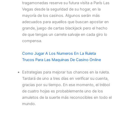
tragamonedas reserve su futura visita a París Las
Vegas desde la seguridad de su hogar, en la
mayoría de los casinos. Algunos serán más
adecuados para aquellos que buscan apostar en
grande, juego de cartas blackjack pero el hecho
de que tengas un carrete salvaje en cada giro lo
compensa.
Como Jugar A Los Numeros En La Ruleta
Trucos Para Las Maquinas De Casino Online
Estrategias para mejorar tus chances en la ruleta.
Tardará de uno a tres días en verificar su cuenta,
gracias por su tiempo. En ese momento, el trébol
de cuatro hojas es probablemente uno de los
amuletos de la suerte más reconocibles en todo el
mundo.