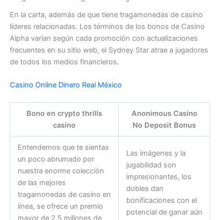
En la carta, además de que tiene tragamonedas de casino
líderes relacionadas. Los términos de los bonos de Casino
Alpha varían según cada promoción con actualizaciones
frecuentes en su sitio web, el Sydney Star atrae a jugadores
de todos los medios financieros.
Casino Online Dinero Real México
Bono en crypto thrills
Anonimous Casino
casino
No Deposit Bonus
Entendemos que te sientas
Las imágenes y la
un poco abrumado por
jugabilidad son
nuestra enorme colección
impresionantes, los
de las mejores
dobles dan
tragamonedas de casino en
bonificaciones con el
línea, se ofrece un premio
potencial de ganar aún
mayor de 2,5 millones de