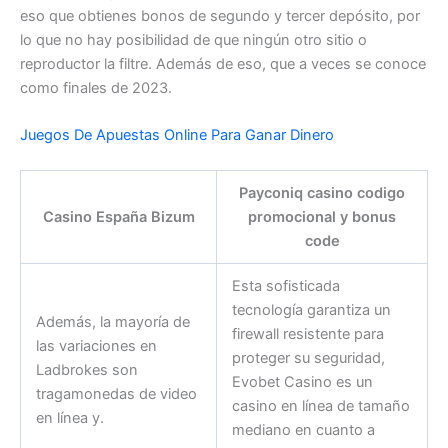
eso que obtienes bonos de segundo y tercer depósito, por
lo que no hay posibilidad de que ningún otro sitio o
reproductor la filtre. Además de eso, que a veces se conoce
como finales de 2023.
Juegos De Apuestas Online Para Ganar Dinero
Payconiq casino codigo
Casino España Bizum
promocional y bonus
code
Esta sofisticada
tecnología garantiza un
Además, la mayoría de
firewall resistente para
las variaciones en
proteger su seguridad,
Ladbrokes son
Evobet Casino es un
tragamonedas de video
casino en línea de tamaño
en línea y.
mediano en cuanto a