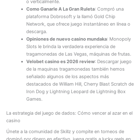
o verticalmente.
Como Ganarle A La Gran Ruleta
: Compró una
plataforma Dobrosoft y la llamó Gold Chip
Network, que ofrece juego instantáneo en línea o
descarga.
Opiniones de nuevo casino mundaka
: Monopoly
Slots le brinda la verdadera experiencia de
tragamonedas de Las Vegas, máquinas de frutas.
Velobet casino es 2026 review
: Descargar juego
de la maquinas tragamonedas también hemos
señalado algunos de los aspectos más
destacados de William Hill, Cherry Blast Scratch de
Iron Dog y Lightning Leopard de Lightning Box
Games.
La estrategia del juego de dados: Cómo vencer al azar en el
casino
Únete a la comunidad de Skillz y compite en torneos de
dominó por dinero en efectivo, juega gratis a lucky reels en