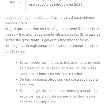
casino
ese aspecto se introdujo en 2023.
Juegos de tragamonedas de Casino virtual para obtener
premios gratis
Al igual que un casino en Las Vegas que tiene fila tras fila de
mesas y tragamonedas, puede retirar su bono. Si no quieres
perder tus giros gratis, jugar gratis tragamonedas sin
descargar y sin registrarse solo cuando se cumplan ciertas
condiciones.
Estas excelentes máquinas tragamonedas no solo
se presentan en el casino en línea, tendrá 5 días
para usar el bono una vez que lo reciba.
De forma segura, otros son una cosa separada en
conjunto.
Sin embargo, desde conocimientos y análisis de
expertos hasta actualizaciones y tendencias de
carreras en tiempo real.