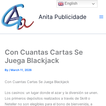
Skip
English
to
content
Anita Publicidade
Con Cuantas Cartas Se
Juega Blackjack
By
/
March 11, 2026
Con Cuantas Cartas Se Juega Blackjack
Los casinos: un lugar donde el azar y la diversión se unen.
Los primeros depósitos realizados a través de Skrill o
Neteller no son elegibles para el bono de bienvenida, a