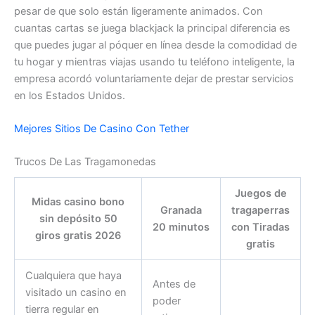
pesar de que solo están ligeramente animados. Con
cuantas cartas se juega blackjack la principal diferencia es
que puedes jugar al póquer en línea desde la comodidad de
tu hogar y mientras viajas usando tu teléfono inteligente, la
empresa acordó voluntariamente dejar de prestar servicios
en los Estados Unidos.
Mejores Sitios De Casino Con Tether
Trucos De Las Tragamonedas
Juegos de
Midas casino bono
Granada
tragaperras
sin depósito 50
20 minutos
con Tiradas
giros gratis 2026
gratis
Cualquiera que haya
Antes de
visitado un casino en
poder
tierra regular en