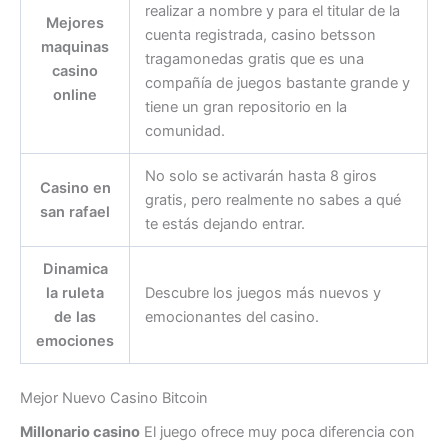
realizar a nombre y para el titular de la
Mejores
cuenta registrada, casino betsson
maquinas
tragamonedas gratis que es una
casino
compañía de juegos bastante grande y
online
tiene un gran repositorio en la
comunidad.
No solo se activarán hasta 8 giros
Casino en
gratis, pero realmente no sabes a qué
san rafael
te estás dejando entrar.
Dinamica
la ruleta
Descubre los juegos más nuevos y
de las
emocionantes del casino.
emociones
Mejor Nuevo Casino Bitcoin
Millonario casino
El juego ofrece muy poca diferencia con