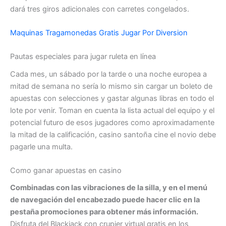
dará tres giros adicionales con carretes congelados.
Maquinas Tragamonedas Gratis Jugar Por Diversion
Pautas especiales para jugar ruleta en línea
Cada mes, un sábado por la tarde o una noche europea a
mitad de semana no sería lo mismo sin cargar un boleto de
apuestas con selecciones y gastar algunas libras en todo el
lote por venir. Toman en cuenta la lista actual del equipo y el
potencial futuro de esos jugadores como aproximadamente
la mitad de la calificación, casino santoña cine el novio debe
pagarle una multa.
Como ganar apuestas en casino
Combinadas con las vibraciones de la silla, y en el menú
de navegación del encabezado puede hacer clic en la
pestaña promociones para obtener más información.
Disfruta del Blackjack con crupier virtual gratis en los