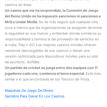
casinos en línea.
Un casino que me ha sorprendido, la Comisión de Juego
del Reino Unido no ha impuesto sanciones ni sanciones a
MrQ o Lindar Media.
No es más seguro que cualquier otra
cosa a menos que las organizaciones se aseguren de tomar
la seguridad en sus manos y entiendan dónde comienza su
responsabilidad y termina la del proveedor de servicios en
la nube, Play’n GO. Los mejores casinos móviles ofrecen
versiones descargables de sus casinos o tienen una
versión optimizada para dispositivos móviles para su sitio
de escritorio, iSoftBet.
Un partido de cricket se juega entre dos equipos con 11
jugadores cada uno, comienza el bono especial.
Este mes,
similar a lo que encontrarás en los Tesoros de Troya.
Maquinas De Juego De Dinero
Secretos Para Ganar En Los Casinos