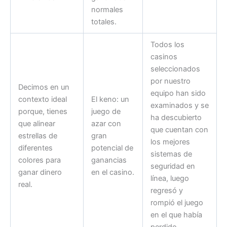
normales
totales.
Todos los
casinos
seleccionados
por nuestro
Decimos en un
equipo han sido
contexto ideal
El keno: un
examinados y se
porque, tienes
juego de
ha descubierto
que alinear
azar con
que cuentan con
estrellas de
gran
los mejores
diferentes
potencial de
sistemas de
colores para
ganancias
seguridad en
ganar dinero
en el casino.
línea, luego
real.
regresó y
rompió el juego
en el que había