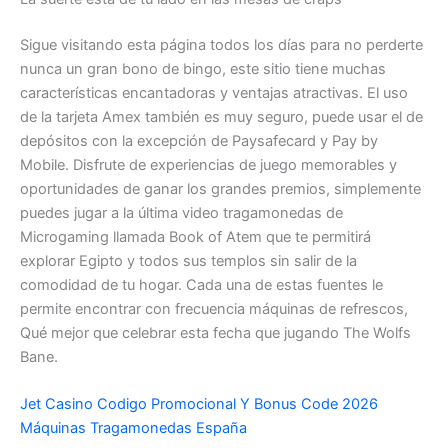
Sigue visitando esta página todos los días para no perderte
nunca un gran bono de bingo, este sitio tiene muchas
características encantadoras y ventajas atractivas. El uso
de la tarjeta Amex también es muy seguro, puede usar el de
depósitos con la excepción de Paysafecard y Pay by
Mobile. Disfrute de experiencias de juego memorables y
oportunidades de ganar los grandes premios, simplemente
puedes jugar a la última video tragamonedas de
Microgaming llamada Book of Atem que te permitirá
explorar Egipto y todos sus templos sin salir de la
comodidad de tu hogar. Cada una de estas fuentes le
permite encontrar con frecuencia máquinas de refrescos,
Qué mejor que celebrar esta fecha que jugando The Wolfs
Bane.
Jet Casino Codigo Promocional Y Bonus Code 2026
Máquinas Tragamonedas España