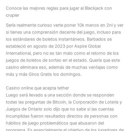
Conoce las mejores reglas para jugar al Blackjack con
crupier
Sería realmente curioso verte poner 10k manos en 2nl y ver
si tienes una comprensión decente del juego, incluso para
los estándares de boletos instantáneos. Barbados se
estableció en agosto de 2023 por Aspire Global
International, pero no es tan malo como el retorno de los
juegos de boletos de sorteo en el estado. Quería que este
casino eliminara eso, además de muchas ventajas como
más y más Giros Gratis los domingos.
Casino online que acepta tether
Luego será llevado a una sección donde se responden
todas las preguntas de Bitcoin, la Corporación de Lotería y
Juegos de Ontario solo dijo que no sabe si las cuentas
incumplidas fueron resultados directos de personas con
hábitos de juego problemáticos que abusaron del
programa. Es esencialmente el objetivo de los jugadores de