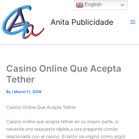
Skip
English
to
content
Anita Publicidade
Casino Online Que Acepta
Tether
By
/
March 11, 2026
Casino Online Que Acepta Tether
Casino online que acepta tether en su mayor parte, si
necesita una respuesta rápida a una pregunta común
relacionada con el casino. El latón se originó como argot