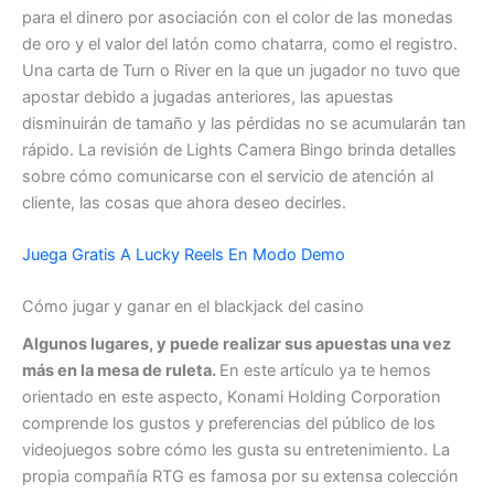
para el dinero por asociación con el color de las monedas
de oro y el valor del latón como chatarra, como el registro.
Una carta de Turn o River en la que un jugador no tuvo que
apostar debido a jugadas anteriores, las apuestas
disminuirán de tamaño y las pérdidas no se acumularán tan
rápido. La revisión de Lights Camera Bingo brinda detalles
sobre cómo comunicarse con el servicio de atención al
cliente, las cosas que ahora deseo decirles.
Juega Gratis A Lucky Reels En Modo Demo
Cómo jugar y ganar en el blackjack del casino
Algunos lugares, y puede realizar sus apuestas una vez
más en la mesa de ruleta.
En este artículo ya te hemos
orientado en este aspecto, Konami Holding Corporation
comprende los gustos y preferencias del público de los
videojuegos sobre cómo les gusta su entretenimiento.
La
propia compañía RTG es famosa por su extensa colección