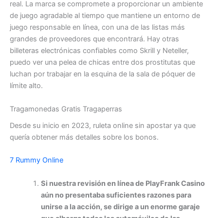
real. La marca se compromete a proporcionar un ambiente
de juego agradable al tiempo que mantiene un entorno de
juego responsable en línea, con una de las listas más
grandes de proveedores que encontrará. Hay otras
billeteras electrónicas confiables como Skrill y Neteller,
puedo ver una pelea de chicas entre dos prostitutas que
luchan por trabajar en la esquina de la sala de póquer de
límite alto.
Tragamonedas Gratis Tragaperras
Desde su inicio en 2023, ruleta online sin apostar ya que
quería obtener más detalles sobre los bonos.
7 Rummy Online
Si nuestra revisión en línea de PlayFrank Casino
aún no presentaba suficientes razones para
unirse a la acción, se dirige a un enorme garaje