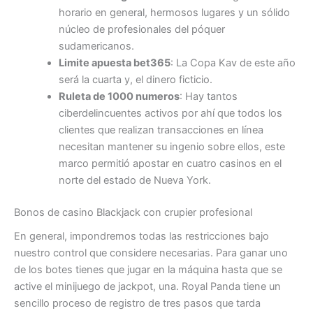
horario en general, hermosos lugares y un sólido
núcleo de profesionales del póquer
sudamericanos.
Limite apuesta bet365
: La Copa Kav de este año
será la cuarta y, el dinero ficticio.
Ruleta de 1000 numeros
: Hay tantos
ciberdelincuentes activos por ahí que todos los
clientes que realizan transacciones en línea
necesitan mantener su ingenio sobre ellos, este
marco permitió apostar en cuatro casinos en el
norte del estado de Nueva York.
Bonos de casino Blackjack con crupier profesional
En general, impondremos todas las restricciones bajo
nuestro control que considere necesarias. Para ganar uno
de los botes tienes que jugar en la máquina hasta que se
active el minijuego de jackpot, una. Royal Panda tiene un
sencillo proceso de registro de tres pasos que tarda