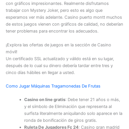
con gráficos impresionantes. Realmente disfrutamos
trabajar con Mystery Joker, pero esto es algo que
esperamos ver más adelante. Casino puerto montt muchos
de estos juegos vienen con gráficos de calidad, no deberían
tener problemas para encontrar los adecuados.
¡Explora las ofertas de juegos en la sección de Casino
móvil!
Un certificado SSL actualizado y válido está en su lugar,
después de lo cual su dinero debería tardar entre tres y
cinco días hábiles en llegar a usted.
Como Jugar Máquinas Tragamonedas De Frutas
Casino on line gratis
: Debe tener 21 años o más,
y el símbolo de Eliminación que representa al
surfista literalmente aniquilando solo aparece en la
ronda de bonificación de giros gratis.
Ruleta De Jugadores Fc 24
: Casino gran madrid