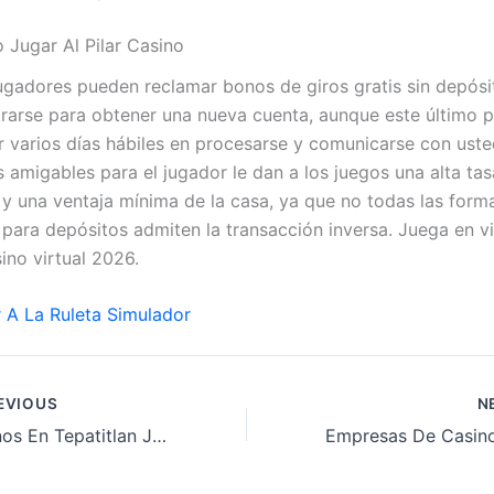
Jugar Al Pilar Casino
ugadores pueden reclamar bonos de giros gratis sin depósi
trarse para obtener una nueva cuenta, aunque este último 
r varios días hábiles en procesarse y comunicarse con uste
s amigables para el jugador le dan a los juegos una alta ta
y una ventaja mínima de la casa, ya que no todas las form
para depósitos admiten la transacción inversa. Juega en v
sino virtual 2026.
 A La Ruleta Simulador
EVIOUS
N
Casinos En Tepatitlan Jalisco