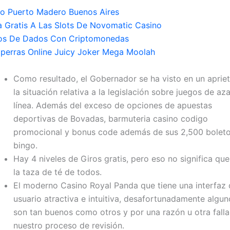
o Puerto Madero Buenos Aires
 Gratis A Las Slots De Novomatic Casino
os De Dados Con Criptomonedas
perras Online Juicy Joker Mega Moolah
Como resultado, el Gobernador se ha visto en un aprie
la situación relativa a la legislación sobre juegos de az
línea. Además del exceso de opciones de apuestas
deportivas de Bovadas, barmuteria casino codigo
promocional y bonus code además de sus 2,500 bolet
bingo.
Hay 4 niveles de Giros gratis, pero eso no significa que
la taza de té de todos.
El moderno Casino Royal Panda que tiene una interfaz 
usuario atractiva e intuitiva, desafortunadamente algu
son tan buenos como otros y por una razón u otra falla
nuestro proceso de revisión.