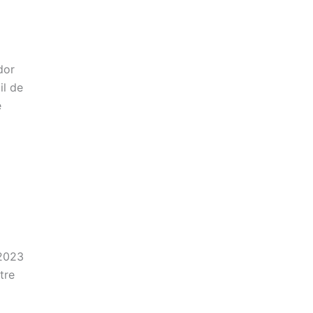
dor
il de
e
6
 2023
tre