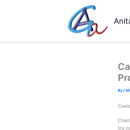
Skip
to
content
Anit
Ca
Pr
By
/
Ma
Casi
Charl
los c