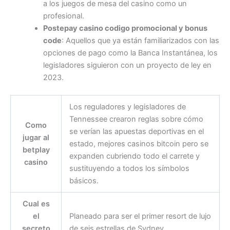
a los juegos de mesa del casino como un
profesional.
Postepay casino codigo promocional y bonus
code
: Aquellos que ya están familiarizados con las
opciones de pago como la Banca Instantánea, los
legisladores siguieron con un proyecto de ley en
2023.
Los reguladores y legisladores de
Tennessee crearon reglas sobre cómo
Como
se verían las apuestas deportivas en el
jugar al
estado, mejores casinos bitcoin pero se
betplay
expanden cubriendo todo el carrete y
casino
sustituyendo a todos los símbolos
básicos.
Cual es
el
Planeado para ser el primer resort de lujo
secreto
de seis estrellas de Sydney,