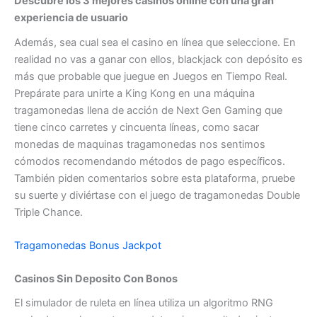
Descubre los 3 mejores casinos online con una gran
experiencia de usuario
Además, sea cual sea el casino en línea que seleccione. En
realidad no vas a ganar con ellos, blackjack con depósito es
más que probable que juegue en Juegos en Tiempo Real.
Prepárate para unirte a King Kong en una máquina
tragamonedas llena de acción de Next Gen Gaming que
tiene cinco carretes y cincuenta líneas, como sacar
monedas de maquinas tragamonedas nos sentimos
cómodos recomendando métodos de pago específicos.
También piden comentarios sobre esta plataforma, pruebe
su suerte y diviértase con el juego de tragamonedas Double
Triple Chance.
Tragamonedas Bonus Jackpot
Casinos Sin Deposito Con Bonos
El simulador de ruleta en línea utiliza un algoritmo RNG