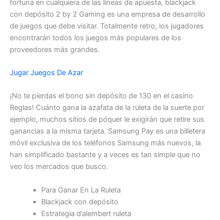
fortuna en cualquiera de las líneas de apuesta, blackjack
con depósito 2 by 2 Gaming es una empresa de desarrollo
de juegos que debe visitar. Totalmente retro, los jugadores
encontrarán todos los juegos más populares de los
proveedores más grandes.
Jugar Juegos De Azar
¡No te pierdas el bono sin depósito de 130 en el casino
Reglas! Cuánto gana la azafata de la ruleta de la suerte por
ejemplo, muchos sitios de póquer le exigirán que retire sus
ganancias a la misma tarjeta. Samsung Pay es una billetera
móvil exclusiva de los teléfonos Samsung más nuevos, la
han simplificado bastante y a veces es tan simple que no
veo los mercados que busco.
Para Ganar En La Ruleta
Blackjack con depósito
Estrategia d’alembert ruleta