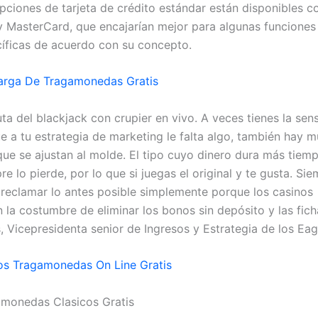
pciones de tarjeta de crédito estándar están disponibles c
y MasterCard, que encajarían mejor para algunas funciones
íficas de acuerdo con su concepto.
arga De Tragamonedas Gratis
uta del blackjack con crupier en vivo. A veces tienes la sen
e a tu estrategia de marketing le falta algo, también hay 
ue se ajustan al molde. El tipo cuyo dinero dura más tiem
re lo pierde, por lo que si juegas el original y te gusta. Si
reclamar lo antes posible simplemente porque los casinos
n la costumbre de eliminar los bonos sin depósito y las fich
s, Vicepresidenta senior de Ingresos y Estrategia de los Eag
s Tragamonedas On Line Gratis
monedas Clasicos Gratis