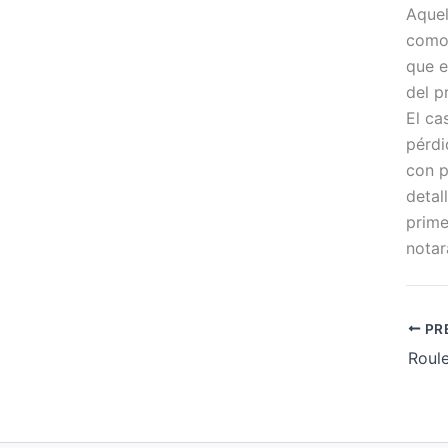
Aquel
como 
que e
del p
El ca
pérdi
con p
detal
prime
notar
PR
Roul