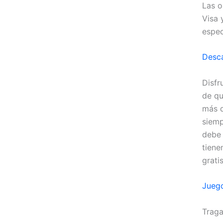
Las o
Visa 
espec
Desc
Disfr
de qu
más q
siemp
debe 
tiene
grati
Juego
Traga