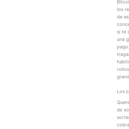
Bitco
los r
de es
conce
si te
una g
pago.
traga
habit
rollo
grand
Los j
Quere
de so
sorte
cobra