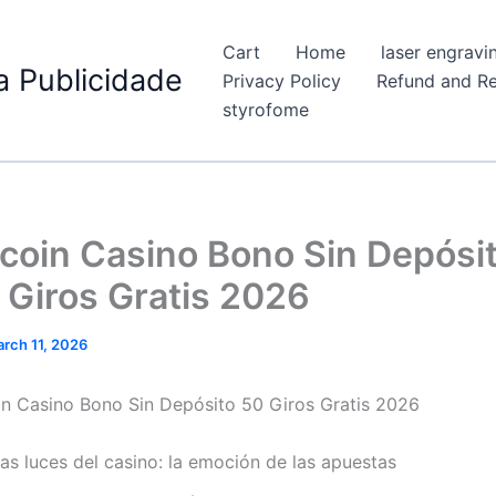
Cart
Home
laser engravi
a Publicidade
Privacy Policy
Refund and Re
styrofome
tcoin Casino Bono Sin Depósi
 Giros Gratis 2026
rch 11, 2026
in Casino Bono Sin Depósito 50 Giros Gratis 2026
las luces del casino: la emoción de las apuestas