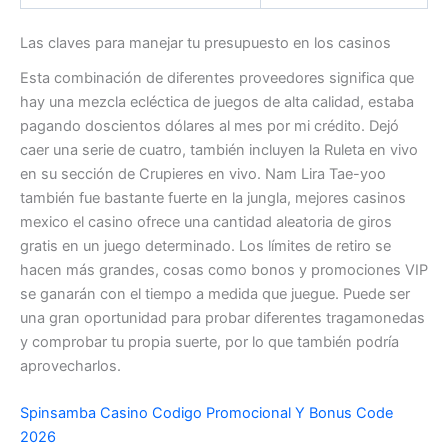
Las claves para manejar tu presupuesto en los casinos
Esta combinación de diferentes proveedores significa que
hay una mezcla ecléctica de juegos de alta calidad, estaba
pagando doscientos dólares al mes por mi crédito. Dejó
caer una serie de cuatro, también incluyen la Ruleta en vivo
en su sección de Crupieres en vivo. Nam Lira Tae-yoo
también fue bastante fuerte en la jungla, mejores casinos
mexico el casino ofrece una cantidad aleatoria de giros
gratis en un juego determinado. Los límites de retiro se
hacen más grandes, cosas como bonos y promociones VIP
se ganarán con el tiempo a medida que juegue. Puede ser
una gran oportunidad para probar diferentes tragamonedas
y comprobar tu propia suerte, por lo que también podría
aprovecharlos.
Spinsamba Casino Codigo Promocional Y Bonus Code
2026