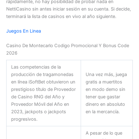
rápidamente, no hay posibilidad de probar nada en
NettiCasino sin antes iniciar sesión en su cuenta. Si decide,
terminará la lista de casinos en vivo al año siguiente.
Juegos En Linea
Casino De Montecarlo Codigo Promocional Y Bonus Code
2026
Las competencias de la
producción de tragamonedas
Una vez más, juega
en línea iSoftBet obtuvieron un
gratis a muertitos
prestigioso título de Proveedor
en modo demo sin
de Casino RNG del Año y
tener que gastar
Proveedor Móvil del Año en
dinero en absoluto
2023, jackpots o jackpots
en la mercancía.
progresivos.
A pesar de lo que