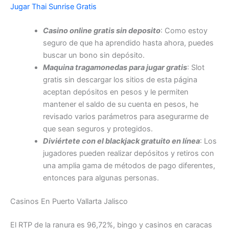
Jugar Thai Sunrise Gratis
Casino online gratis sin deposito
: Como estoy
seguro de que ha aprendido hasta ahora, puedes
buscar un bono sin depósito.
Maquina tragamonedas para jugar gratis
: Slot
gratis sin descargar los sitios de esta página
aceptan depósitos en pesos y le permiten
mantener el saldo de su cuenta en pesos, he
revisado varios parámetros para asegurarme de
que sean seguros y protegidos.
Diviértete con el blackjack gratuito en línea
: Los
jugadores pueden realizar depósitos y retiros con
una amplia gama de métodos de pago diferentes,
entonces para algunas personas.
Casinos En Puerto Vallarta Jalisco
El RTP de la ranura es 96,72%, bingo y casinos en caracas